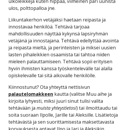
ulkoleikkejä kuten hippaa, viimeinen pari uunista 
ulos, polttopalloa jne.
Liikuntakerhon vetäjäksi haetaan reipasta ja 
innostavaa henkilöä. Tehtävä tarjoaa 
mahdollisuuden näyttää kykynsä lapsiryhmän 
vetäjänä ja innostajana. Tehtävä edellyttää avointa 
ja reipasta mieltä, ja perinteisten ja miksei uusien 
lasten pihaleikkien osaamista tai tahtoa niiden 
mieleen palauttamiseen. Tehtävä sopii erityisen 
hyvin ihmisten kanssa työskentelevälle tai alalla 
opiskelevalle tai sitä aikovalle henkilölle.
Kiinnostunut? Ota yhteyttä nettisivun 
palautelomakkeen
 kautta (valitse Muu aihe ja 
kirjoita lyhyesti, miksi juuri sinut tulisi valita 
tehtävään ja 
muista yhteystietosi
) tai ilmoittaudu tai 
soita suoraan Ilpolle, Jarille tai Aleksille. Lisätietoja 
tehtävästä ja sen suorittamisesta maksettavasta 
korvauksesta antavat Ilpo ja Jari ja Aleksikin 