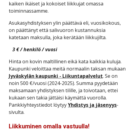
kaiken ikäiset ja kokoiset liikkujat omassa
toiminnassamme.
Asukasyhdistyksen ylin päättävä eli, vuosikokous,
on päättänyt että salivuoron kustannuksia
katetaan maksulla, joka kerätään liikkujilta.
3 € / henkilö / vuosi
Hinta on kovin maltillinen eikä kata kaikkia kuluja.
Kaupunki veloittaa meitä normaalin taksan mukaan
Jyväskylän kaupunki - Liikuntapalvelut
. Se on
noin 500 €/vuosi (2024-2025). Summa pyydetään
maksamaan yhdistyksen tilille, ja toivotaan, ettei
kukaan sen takia jättäisi käymättä vuorolla.
Pankkiyhteystiedot löytyy
Yhdistys ja jäsenyys
-
sivulta.
Liikkuminen omalla vastuulla!