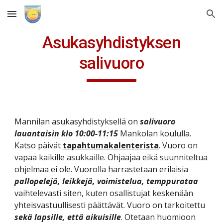
Skip to main content
Skip to navigation
Asukasyhdistyksen
salivuoro
Mannilan asukasyhdistyksellä on
salivuoro
lauantaisin klo 10:00-11:15
Mankolan koululla.
Katso päivät
tapahtumakalenterista
. Vuoro on
vapaa kaikille asukkaille. Ohjaajaa eikä suunniteltua
ohjelmaa ei ole. Vuorolla harrastetaan erilaisia
pallopelejä, leikkejä, voimistelua, temppurataa
vaihtelevasti siten, kuten osallistujat keskenään
yhteisvastuullisesti päättävät. Vuoro on tarkoitettu
sekä lapsille, että aikuisille
. Otetaan huomioon