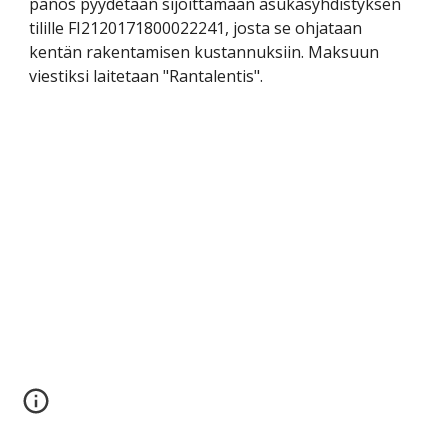
panos pyydetään sijoittamaan asukasyhdistyksen 
tilille FI2120171800022241, josta se ohjataan 
kentän rakentamisen kustannuksiin. Maksuun 
viestiksi laitetaan "Rantalentis".