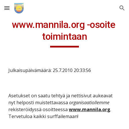
Skip to main content
Skip to navigation
www.mannila.org -osoite 
toimintaan
Julkaisupäivämäärä: 25.7.2010 20:33:56
Asetukset on saatu tehtyä ja nettisivut aukeavat 
nyt helposti muistettavassa 
organisaatiollemme 
rekisteröidyssä osoitteessa 
www.mannila.org
. 
Tervetuloa kaikki surffailemaan!