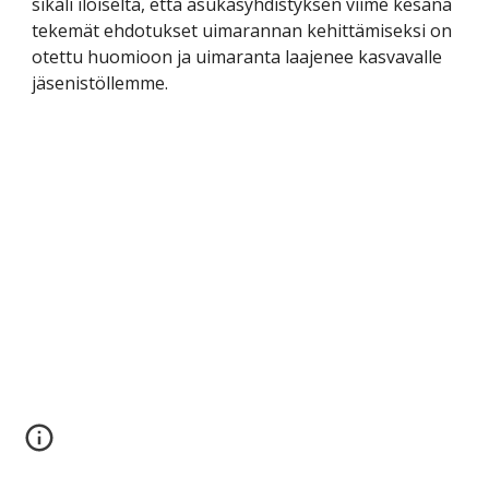
sikäli iloiselta, että asukasyhdistyksen viime kesänä 
tekemät ehdotukset uimarannan kehittämiseksi on 
otettu huomioon ja uimaranta laajenee kasvavalle 
jäsenistöllemme.